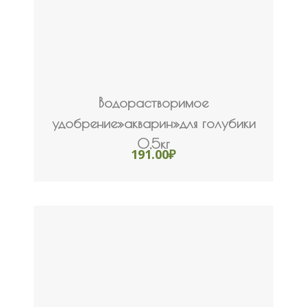
Водорастворимое
удобрение»акварин»для голубики
0,5кг
191.00
₽