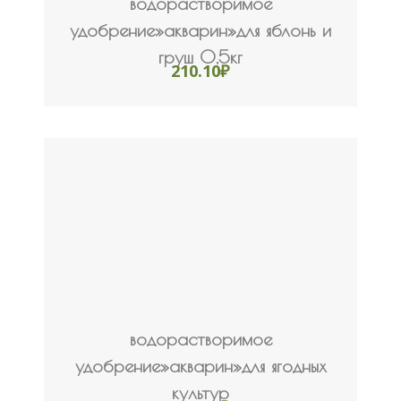
водорастворимое
удобрение»акварин»для яблонь и
груш 0,5кг
210.10
₽
водорастворимое
удобрение»акварин»для ягодных
культур