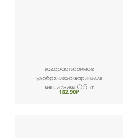
водорастворимое
удобрение»акварин»для
вишни,сливы 0,5 кг
182.90
₽