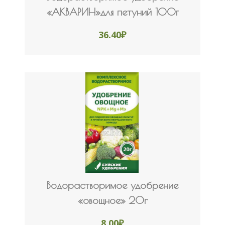
«АКВАРИН»для петуний 100г
36.40
₽
Водорастворимое удобрение
«овощное» 20r
8.00
₽