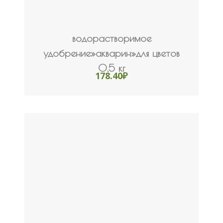
водорастворимое
удобрение»акварин»для цветов
0,5 кг
178.40
₽