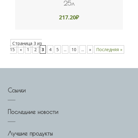
25л
217.20
₽
Страница 3 из
15
«
1
2
3
4
5
...
10
...
»
Последняя »
Ссылки
Последние новости
Лучшие продукты