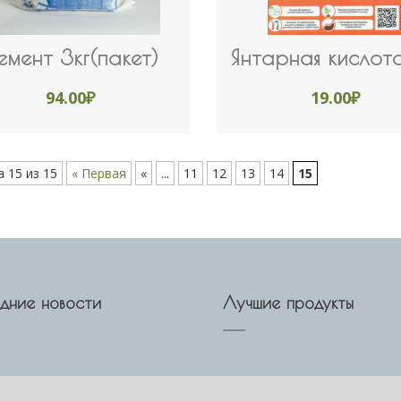
емент 3кг(пакет)
Янтарная кислота
94.00
₽
19.00
₽
 15 из 15
« Первая
«
...
11
12
13
14
15
дние новости
Лучшие продукты