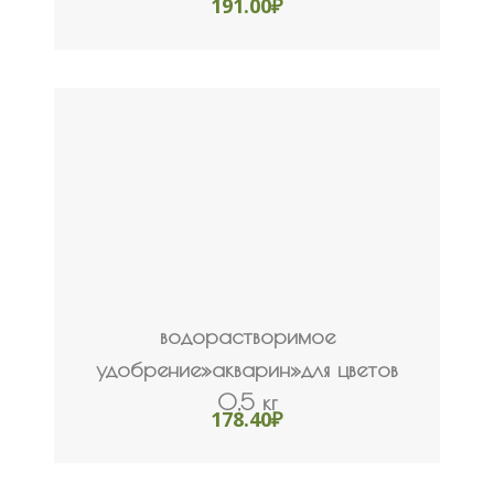
191.00
₽
водорастворимое
удобрение»акварин»для цветов
0,5 кг
178.40
₽