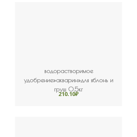
водорастворимое
удобрение»акварин»для яблонь и
груш 0,5кг
210.10
₽