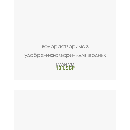
водорастворимое
удобрение»акварин»для ягодных
культур
191.50
₽