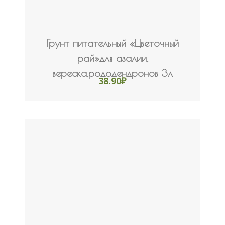
Грунт питательный «Цветочный
рай»для азалии,
вереска,рододендронов 3л
38.90
₽