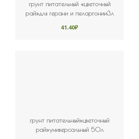
грунт питательный «цветочный
рай»для герани и пеларгонии3л
41.40
₽
грунт питательный»цветочный
рай»универсальный 50л