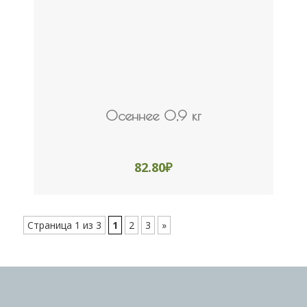
Осеннее 0,9 кг
82.80
₽
Страница 1 из 3
1
2
3
»