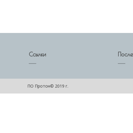
Ссылки
После
ПО Протон© 2019 г.