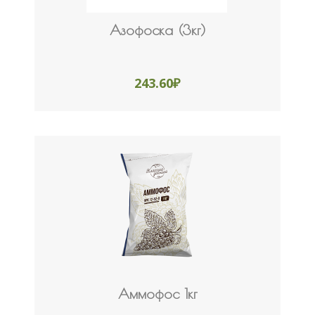
Азофоска (3кг)
243.60
₽
Аммофос 1кг