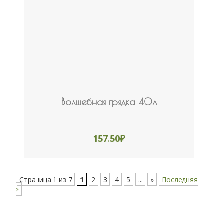
Волшебная грядка 40л
157.50
₽
Страница 1 из 7
1
2
3
4
5
...
»
Последняя
»