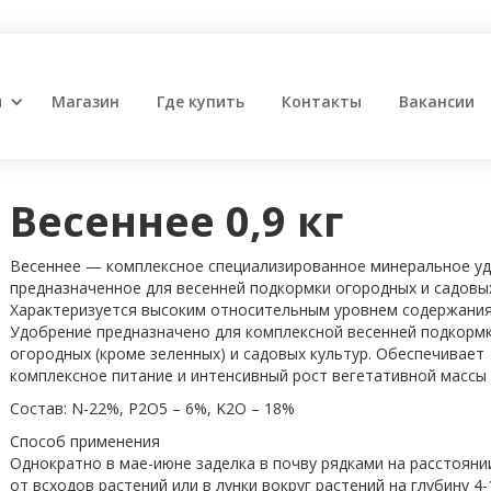
и
Магазин
Где купить
Контакты
Вакансии
Весеннее 0,9 кг
Весеннее — комплексное специализированное минеральное уд
предназначенное для весенней подкормки огородных и садовых
Характеризуется высоким относительным уровнем содержания
Удобрение предназначено для комплексной весенней подкормк
огородных (кроме зеленных) и садовых культур. Обеспечивает
комплексное питание и интенсивный рост вегетативной массы 
Состав: N-22%, P2O5 – 6%, K2O – 18%
Способ применения
Однократно в мае-июне заделка в почву рядками на расстоянии
от всходов растений или в лунки вокруг растений на глубину 4-