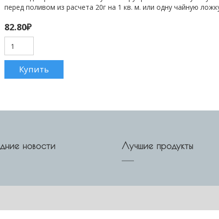
перед поливом из расчета 20г на 1 кв. м. или одну чайную ложку
82.80
₽
дние новости
Лучшие продукты