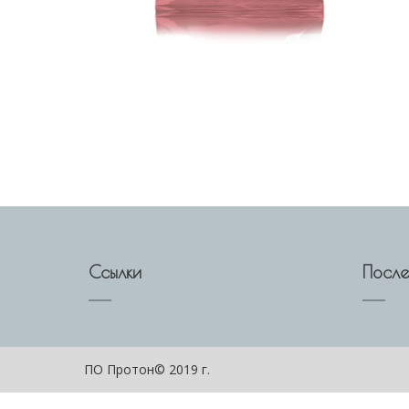
Ссылки
После
ПО Протон© 2019 г.