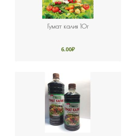
Гумат калия 10г
6.00
₽