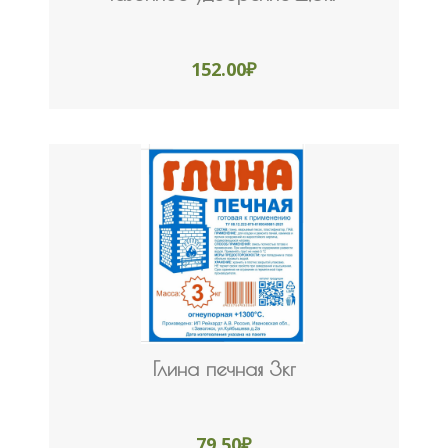
152.00
₽
Глина печная 3кг
79.50
₽