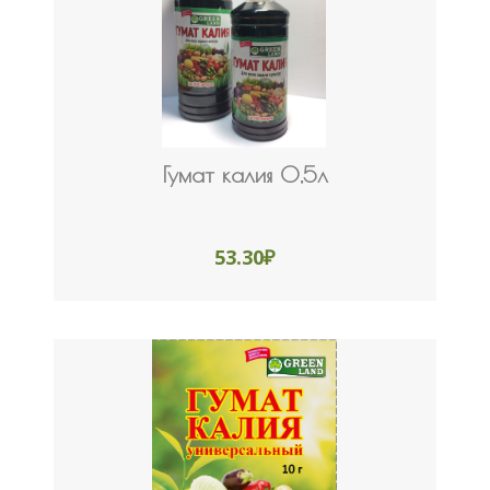
Гумат калия 0,5л
53.30
₽