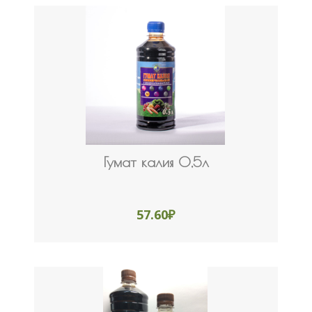
Гумат калия 0,5л
57.60
₽