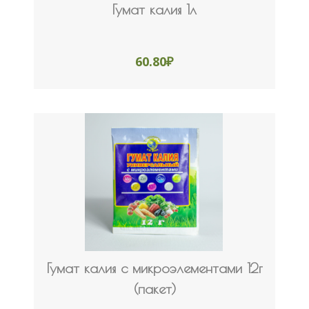
Гумат калия 1л
60.80
₽
Гумат калия с микроэлементами 12г
(пакет)