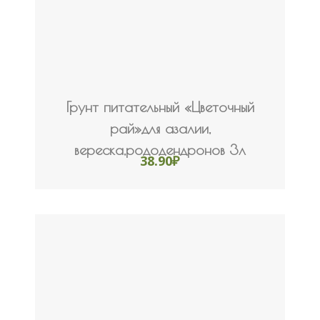
Грунт питательный «Цветочный
рай»для азалии,
вереска,рододендронов 3л
38.90
₽