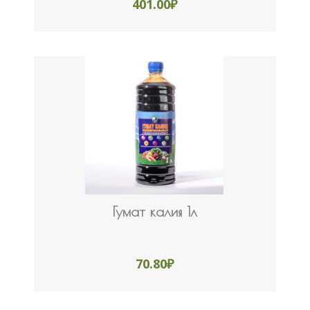
401.00
₽
Гумат калия 1л
70.80
₽