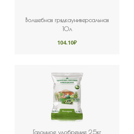
Волшебная грядкауниверсальная
10л
104.10
₽
Газонное удобрение 2,5кг