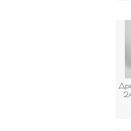
Дре
2л