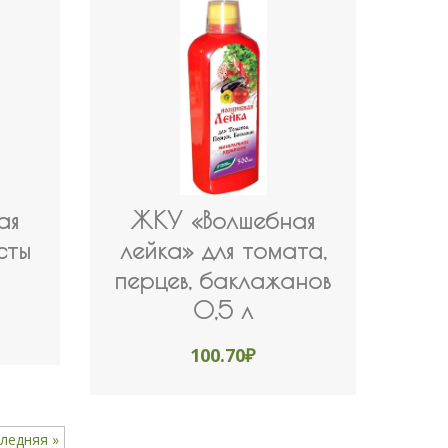
ая
ЖКУ «Волшебная
сты
лейка» для томата,
перцев, баклажанов
0,5 л
100.70
₽
ледняя »