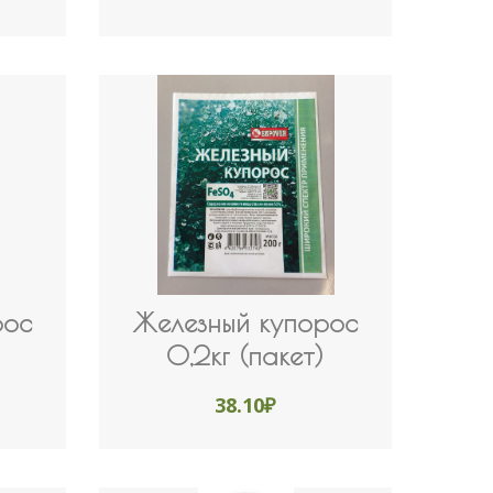
рос
Железный купорос
0,2кг (пакет)
38.10
₽