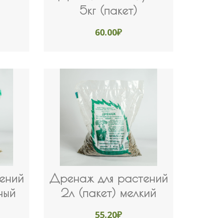
5кг (пакет)
60.00
₽
ений
Дренаж для растений
ный
2л (пакет) мелкий
55.20
₽