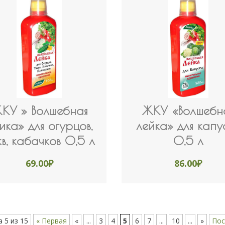
КУ » Волшебная
ЖКУ «Волшебн
ика» для огурцов,
лейка» для капу
кв, кабачков 0,5 л
0,5 л
69.00
₽
86.00
₽
 5 из 15
« Первая
«
...
3
4
5
6
7
...
10
...
»
Пос