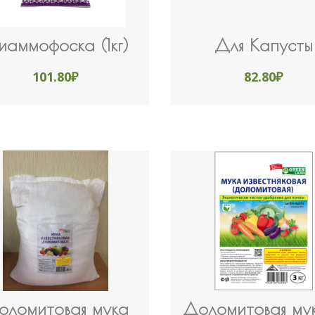
аммофоска (1кг)
Для Капусты
101.80
₽
82.80
₽
оломитовая мука
Доломитовая му