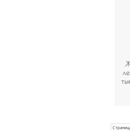
Ж
ле
ты
Страница