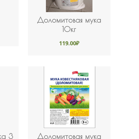
Доломитовая мука
10кг
119.00
₽
ка 3
Доломитовая мука