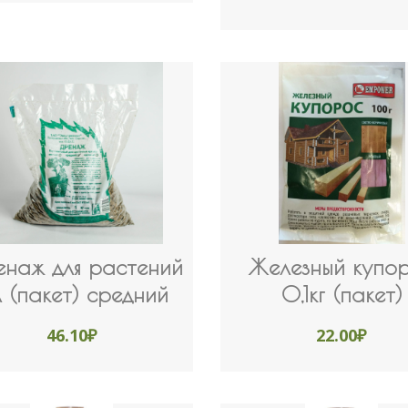
наж для растений
Железный купо
 (пакет) средний
0,1кг (пакет)
46.10
₽
22.00
₽