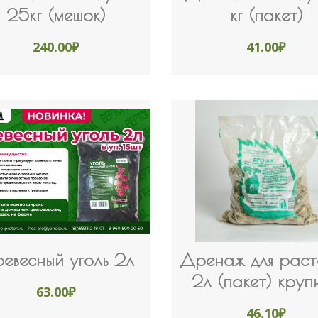
25кг (мешок)
кг (пакет)
240.00
₽
41.00
₽
евесный уголь 2л
Дренаж для раст
2л (пакет) круп
63.00
₽
46.10
₽