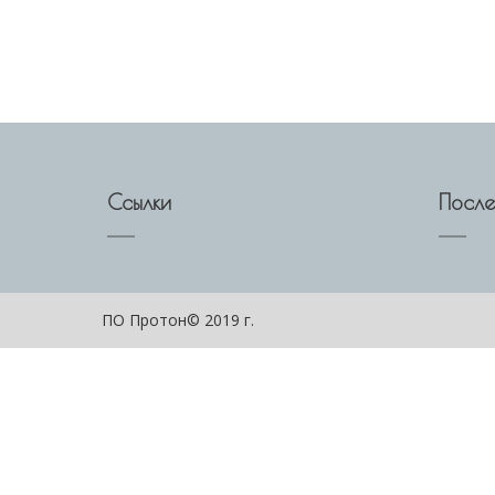
Ссылки
После
ПО Протон© 2019 г.