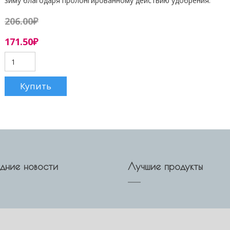
зиму благодаря пролонгированному действию удобрения.
206.00
₽
171.50
₽
дние новости
Лучшие продукты