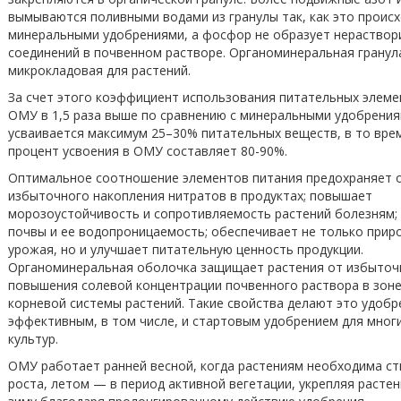
вымываются поливными водами из гранулы так, как это происх
минеральными удобрениями, а фосфор не образует нераство
соединений в почвенном растворе. Органоминеральная гранула
микрокладовая для растений.
За счет этого коэффициент использования питательных элеме
ОМУ в 1,5 раза выше по сравнению с минеральными удобрения
усваивается максимум 25–30% питательных веществ, в то вре
процент усвоения в ОМУ составляет 80-90%.
Оптимальное соотношение элементов питания предохраняет 
избыточного накопления нитратов в продуктах; повышает
морозоустойчивость и сопротивляемость растений болезням;
почвы и ее водопроницаемость; обеспечивает не только прир
урожая, но и улучшает питательную ценность продукции.
Органоминеральная оболочка защищает растения от избыточ
повышения солевой концентрации почвенного раствора в зоне
корневой системы растений. Такие свойства делают это удобр
эффективным, в том числе, и стартовым удобрением для мног
культур.
ОМУ работает ранней весной, когда растениям необходима с
роста, летом — в период активной вегетации, укрепляя растен