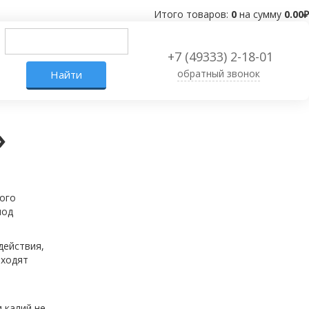
Итого товаров:
0
на сумму
0.00
₽
+7 (49333) 2-18-01
обратный звонок
»
ого
иод
действия,
входят
 калий не