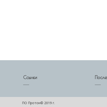
Ссылки
После
ПО Протон© 2019 г.