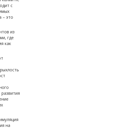
одит с
римых
 – это
нтов из
ми, где
мя как
от
 рыхлость
ост
ного
 развития
ение
их
тимуляция
ия на