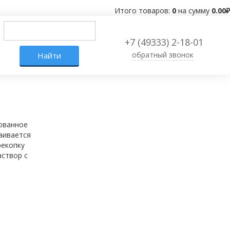
Итого товаров:
0
на сумму
0.00
₽
+7 (49333) 2-18-01
обратный звонок
ованное
ваивается
рекопку
аствор с