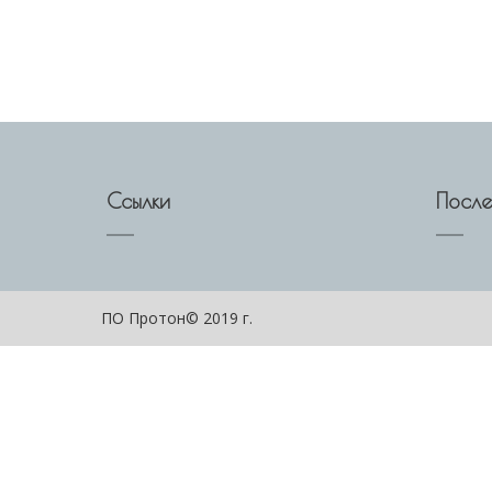
Ссылки
После
ПО Протон© 2019 г.